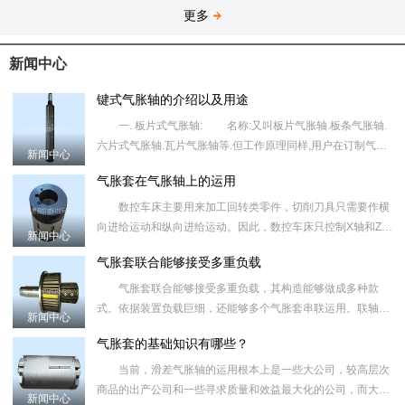
更多
新闻中心
键式气胀轴的介绍以及用途
一. 板片式气胀轴: 名称:又叫板片气胀轴.板条气胀轴.
六片式气胀轴.瓦片气胀轴等.但工作原理同样,用户在订制气胀
新闻中心
轴时须指明气胀轴的类型,外形尺寸.标出轴上重要尺寸的公
气胀套在气胀轴上的运用
数控车床主要用来加工回转类零件，切削刀具只需要作横
向进给运动和纵向进给运动。因此，数控车床只控制X轴和Z
新闻中心
轴，属于典型的两轴机床。 目前常见的气胀轴多数为两轴
气胀套联合能够接受多重负载
半机床，固然
气胀套联合能够接受多重负载，其构造能够做成多种款
式。依据装置负载巨细，还能够多个气胀套串联运用。联轴器
新闻中心
胀套在超载时，将失去联合效果，能够维护设备不受危害。
气胀套的基础知识有哪些？
气胀套的运用
当前，滑差气胀轴的运用根本上是一些大公司，较高层次
商品的出产公司和一些寻求质量和效益最大化的公司，而大大
新闻中心