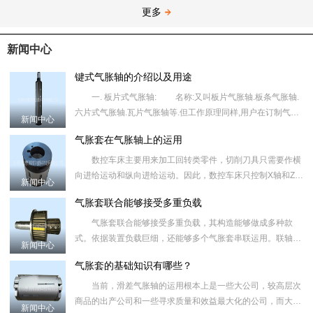
更多
新闻中心
键式气胀轴的介绍以及用途
一. 板片式气胀轴: 名称:又叫板片气胀轴.板条气胀轴.
六片式气胀轴.瓦片气胀轴等.但工作原理同样,用户在订制气胀
新闻中心
轴时须指明气胀轴的类型,外形尺寸.标出轴上重要尺寸的公
气胀套在气胀轴上的运用
数控车床主要用来加工回转类零件，切削刀具只需要作横
向进给运动和纵向进给运动。因此，数控车床只控制X轴和Z
新闻中心
轴，属于典型的两轴机床。 目前常见的气胀轴多数为两轴
气胀套联合能够接受多重负载
半机床，固然
气胀套联合能够接受多重负载，其构造能够做成多种款
式。依据装置负载巨细，还能够多个气胀套串联运用。联轴器
新闻中心
胀套在超载时，将失去联合效果，能够维护设备不受危害。
气胀套的基础知识有哪些？
气胀套的运用
当前，滑差气胀轴的运用根本上是一些大公司，较高层次
商品的出产公司和一些寻求质量和效益最大化的公司，而大大
新闻中心