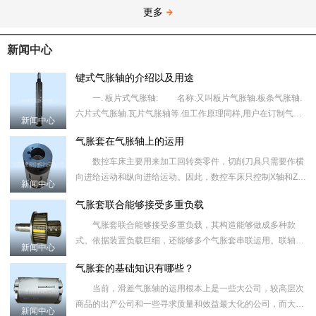
更多
新闻中心
键式气胀轴的介绍以及用途
一. 板片式气胀轴: 名称:又叫板片气胀轴.板条气胀轴.
六片式气胀轴.瓦片气胀轴等.但工作原理同样,用户在订制气胀
新闻中心
轴时须指明气胀轴的类型,外形尺寸.标出轴上重要尺寸的公
气胀套在气胀轴上的运用
数控车床主要用来加工回转类零件，切削刀具只需要作横
向进给运动和纵向进给运动。因此，数控车床只控制X轴和Z
新闻中心
轴，属于典型的两轴机床。 目前常见的气胀轴多数为两轴
气胀套联合能够接受多重负载
半机床，固然
气胀套联合能够接受多重负载，其构造能够做成多种款
式。依据装置负载巨细，还能够多个气胀套串联运用。联轴器
新闻中心
胀套在超载时，将失去联合效果，能够维护设备不受危害。
气胀套的基础知识有哪些？
气胀套的运用
当前，滑差气胀轴的运用根本上是一些大公司，较高层次
商品的出产公司和一些寻求质量和效益最大化的公司，而大大
新闻中心