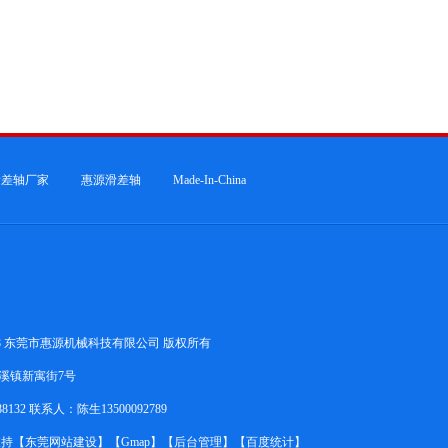
滑差轴厂家
惠源滑差轴
Made-In-China
© 2018 东莞市惠源机械科技有限公司 版权所有
溪镇新寓街7号
88132 联系人：陈生13500092789
持【
东莞网站建设
】【
Gmap
】【
后台管理
】【
百度统计
】