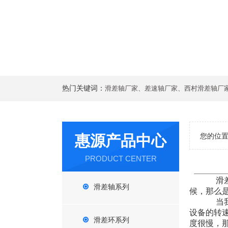
热门关键词：
滑差轴厂家
、
差速轴厂家
、
西村滑差轴厂
惠源产品中心
您的位置
PRODUCT CENTER
滑差轴打
滑差轴系列
候，那么
当我们了
设备的转
滑差环系列
度很慢，