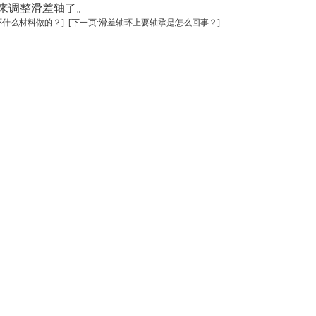
素来调整滑差轴了。
环什么材料做的？]
[下一页:滑差轴环上要轴承是怎么回事？]